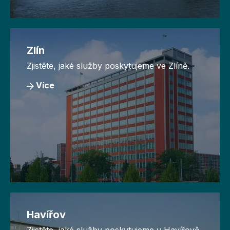
Zlín
Zjistěte, jaké služby poskytujeme ve Zlíně.
Více
Havířov