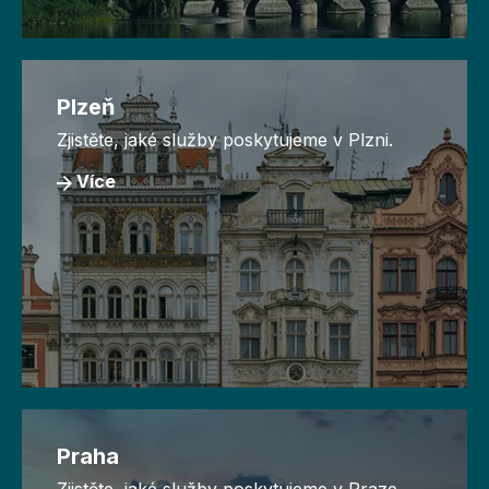
Plzeň
Zjistěte, jaké služby poskytujeme v Plzni.
Více
Praha