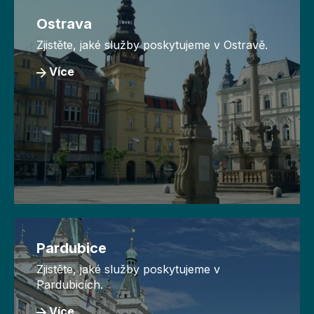
Ostrava
Zjistěte, jaké služby poskytujeme v Ostravě.
Více
Pardubice
Zjistěte, jaké služby poskytujeme v
Pardubicích.
Více