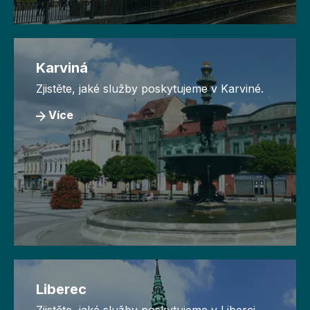
Karviná
Zjistěte, jaké služby poskytujeme v Karviné.
Více
Liberec