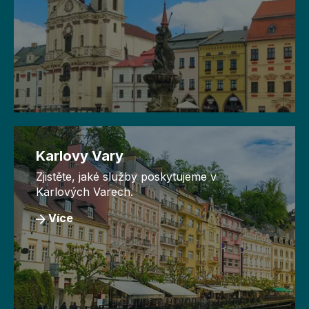
Karlovy Vary
Zjistěte, jaké služby poskytujeme v
Karlových Varech.
Více