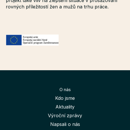
projekt také vliv na zlepšení situace v prosazování
rovných příležitostí žen a mužů na trhu práce.
O nás
Kdo jsme
Aktuality
Výroční zprávy
Napsali o nás